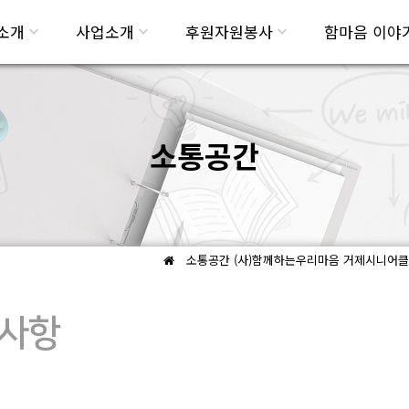
소개
사업소개
후원자원봉사
함마음 이야
소통공간
소통공간
(사)함께하는우리마음 거제시니어클럽
사항